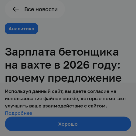
Все новости
Аналитика
Зарплата бетонщика
на вахте в 2026 году:
почему предложение
150 000 ₽ не является
Используя данный сайт, вы даете согласие на
использование файлов cookie, которые помогают
конкурентным
улучшить ваше взаимодействие с сайтом.
Подробнее
Уважаемые коллеги — руководители
Хорошо
Создать резюме
Поиск
Войти
строительных проектов, специалисты