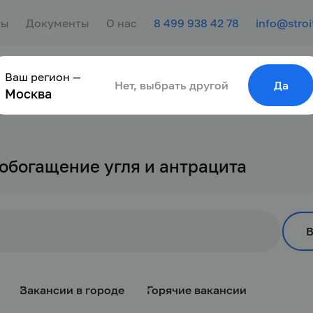
ты
Документы
О нас
8 499 938 42 78
info@stroi
Ваш регион —
сотрудника
Найти работу
Для молодёжи
Нет, выбрать другой
Да
Москва
 обогащение угля и антрацита
Вакансии в городе
Горячие вакансии