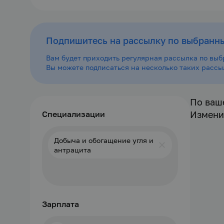
За сутки
Подпишитесь на рассылку по выбранн
За последние 3
дня
Вам будет приходить регулярная рассылка по выб
Вы можете подписаться на несколько таких расс
За неделю
По ваш
За месяц
Специализации
Измени
Добыча и обогащение угля и
За всё время
антрацита
Зарплата
Электроснабжение (ЭС)