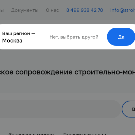
ты
Документы
О нас
8 499 938 42 78
info@stroi
Ваш регион —
сотрудника
Найти работу
Для молодёжи
Нет, выбрать другой
Да
Москва
ское сопровождение строительно-мо
Вакансии в городе
Горячие вакансии