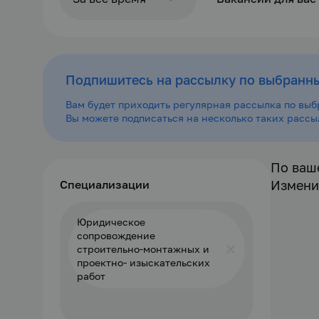
За сутки
Подпишитесь на рассылку по выбранн
За последние 3
дня
Вам будет приходить регулярная рассылка по выб
Вы можете подписаться на несколько таких расс
За неделю
По ваш
За месяц
Специализации
Измени
Юридическое
За всё время
сопровождение
строительно-монтажных и
проектно- изыскательских
работ