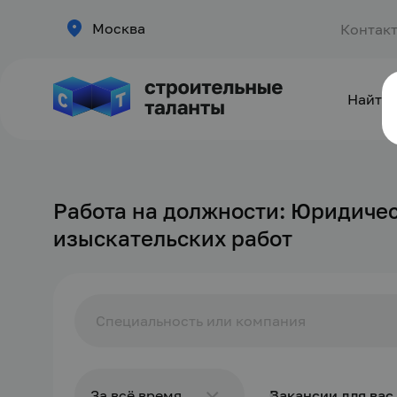
Москва
Контак
Найти 
Работа на должности: Юридиче
изыскательских работ
За всё время
Вакансии для вас