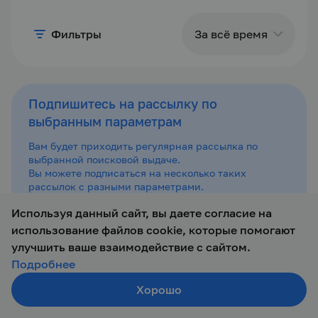
Фильтры
За всё время
За сутки
Подпишитесь на рассылку по
выбранным параметрам
За
последние 3
Вам будет приходить регулярная рассылка по
дня
выбранной поисковой выдаче.
Вы можете подписаться на несколько таких
рассылок с разными параметрами.
За неделю
Используя данный сайт, вы даете согласие на
Подписаться
использование файлов cookie, которые помогают
За месяц
улучшить ваше взаимодействие с сайтом.
Подробнее
За всё
По вашему запросу ничего не найдено.
Хорошо
время
Создать резюме
Измените параметры поиска или посмотрите
Поиск
Войти