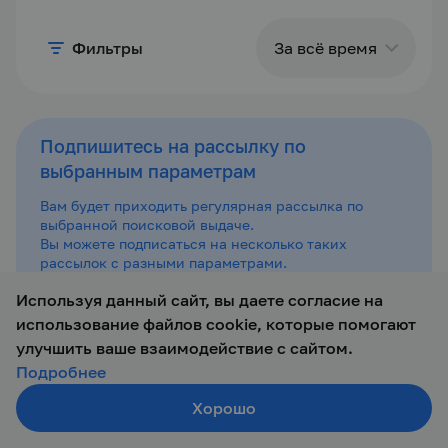
Фильтры
За всё время
За сутки
Подпишитесь на рассылку по
выбранным параметрам
За
последние 3
Вам будет приходить регулярная рассылка по
дня
выбранной поисковой выдаче.
Вы можете подписаться на несколько таких
рассылок с разными параметрами.
За неделю
Используя данный сайт, вы даете согласие на
Подписаться
использование файлов cookie, которые помогают
За месяц
улучшить ваше взаимодействие с сайтом.
Подробнее
За всё
По вашему запросу ничего не найдено.
Хорошо
время
Создать резюме
Измените параметры поиска или посмотрите
Поиск
Войти