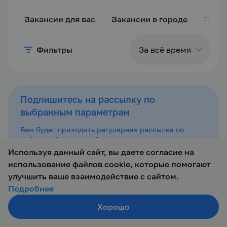
Вакансии для вас
Вакансии в городе
Горяч
Фильтры
За всё время
За сутки
Подпишитесь на рассылку по
выбранным параметрам
За
последние 3
Вам будет приходить регулярная рассылка по
дня
выбранной поисковой выдаче.
Вы можете подписаться на несколько таких
Используя данный сайт, вы даете согласие на
рассылок с разными параметрами.
использование файлов cookie, которые помогают
За неделю
улучшить ваше взаимодействие с сайтом.
Подписаться
Подробнее
За месяц
Хорошо
Создать резюме
Поиск
Войти
За всё