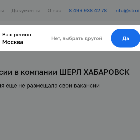
ты
Документы
О нас
8 499 938 42 78
info@stroi
Ваш регион —
сотрудника
Найти работу
Для молодёжи
Нет, выбрать другой
Да
Москва
сии в компании ШЕРЛ ХАБАРОВСК
я еще не размещала свои вакансии