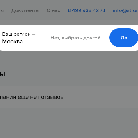
ты
Документы
О нас
8 499 938 42 78
info@stroi
Ваш регион —
сотрудника
Найти работу
Для молодёжи
Нет, выбрать другой
Да
Москва
вы
пании еще нет отзывов