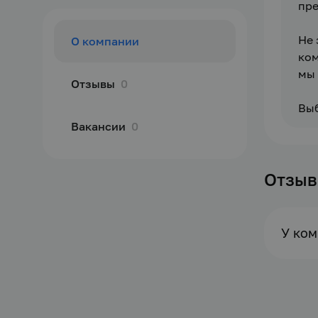
пре
Не 
О компании
ком
мы 
Отзывы
0
Выб
Вакансии
0
Отзы
У ком