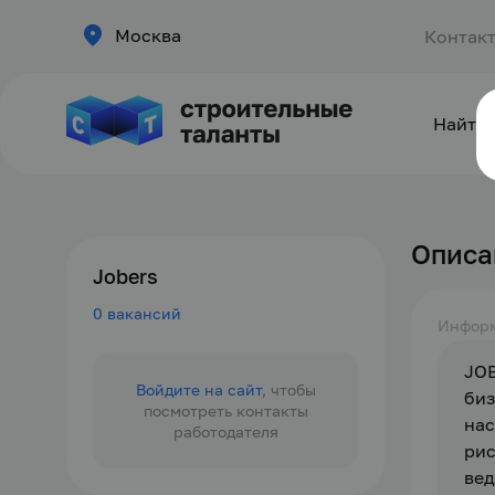
Москва
Контак
Найти 
Описа
Jobers
0 вакансий
Инфор
JOB
Войдите на сайт
, чтобы
биз
посмотреть контакты
нас
работодателя
рис
вед