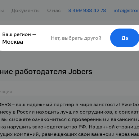
ты
Документы
О нас
8 499 938 42 78
info@stroi
Ваш регион —
сотрудника
Найти работу
Для молодёжи
Нет, выбрать другой
Да
Москва
ние работодателя Jobers
мация
ERS – ваш надежный партнер в мире занятости! Уже бо
несу в России находить лучших сотрудников, а соискат
 вы сможете ознакомиться с проверенными вакансиями
ка нарушить законодательство РФ. На данной странице
ущих компаний, размещающих свои вакансии через наш 