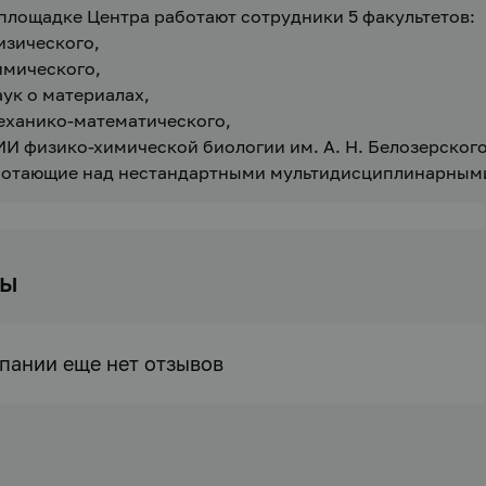
площадке Центра работают сотрудники 5 факультетов:

изического,

имического,

аук о материалах,

еханико-математического,

ИИ физико-химической биологии им. А. Н. Белозерского,
отающие над нестандартными мультидисциплинарными
вы
пании еще нет отзывов