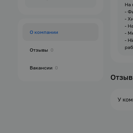
На 
- Ф
- Х
- Н
О компании
- М
- Н
раб
Отзывы
0
Вакансии
0
Отзы
У ком