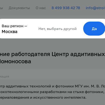
ты
Документы
О нас
8 499 938 42 78
info@stroi
Ваш регион —
сотрудника
Найти работу
Для молодёжи
Нет, выбрать другой
Да
Москва
ние работодателя Центр аддитивных 
 Ломоносова
мация
тр аддитивных технологий и фотоники МГУ им. М. В. 
окотехнологичными разработками на стыке фотоники, 
ериаловедения и искусственного интеллекта.
