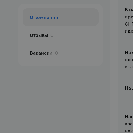
В н
при
О компании
СНГ
иде
Отзывы
0
На 
Вакансии
0
пл
вкл
На 
Нас
ква
нак