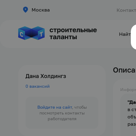
Москва
Контак
Найти 
Описа
Дана Холдингз
0 вакансий
Инфор
"Да
Войдите на сайт
, чтобы
в с
посмотреть контакты
объ
работодателя
раз