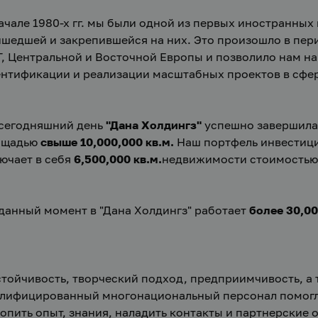
ачале 1980-х гг. мы были одной из первых иностранных 
шедшей и закрепившейся на них. Это произошло в пери
, Центральной и Восточной Европы и позволило нам н
нтификации и реализации масштабных проектов в сфе
сегодняшний день 
"Дана Холдингз"
 успешно завершила
ощадью 
свыше 10,000,000 кв.м.
 Наш портфель инвестици
ючает в себя 
6,500,000 кв.м.
недвижимости стоимостью
данный момент в "Дана Холдингз" работает 
более 30,0
тойчивость, творческий подход, предприимчивость, а т
лифицированный многонациональный персонал помогли 
опить опыт, знания, наладить контакты и партнерские 