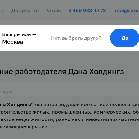
ты
Документы
О нас
8 499 938 42 78
info@stroi
Ваш регион —
сотрудника
Найти работу
Для молодёжи
Нет, выбрать другой
Да
Москва
ние работодателя Дана Холдингз
мация
на Холдингз”
 является ведущей компанией полного ци
троительстве жилых, промышленных, коммерческих, о
ектов недвижимости, равно как и инвестициях частно-
вивающиеся рынки.