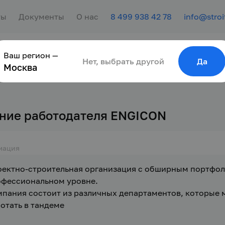
ты
Документы
О нас
8 499 938 42 78
info@stroi
Ваш регион —
сотрудника
Найти работу
Для молодёжи
Нет, выбрать другой
Да
Москва
ние работодателя ENGICON
мация
ектно-строительная организация с обширным портфоли
фессиональном уровне.
пания состоит из различных департаментов, которые мо
отать в тандеме