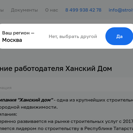
ты
Документы
О нас
8 499 938 42 78
info@stroi
Ваш регион —
сотрудника
Найти работу
Для молодёжи
Нет, выбрать другой
Да
Москва
ние работодателя Ханский Дом
мация
пания "Ханский дом" 
- одна из крупнейших строительн
ородной недвижимости. 
мпания:
еренно развивается на рынке строительных услуг с 2017
ляется лидером по строительству в Республике Татарста