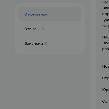
За
-яв
пор
О компании
-ус
-ст
Отзывы
0
Наш
Люб
Вакансии
0
раз
Под
Стр
Юр
Со