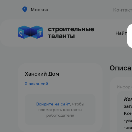
Москва
Контак
Найти 
Описа
Ханский Дом
0 вакансий
Инфор
Ком
Войдите на сайт
, чтобы
заг
посмотреть контакты
Ко
работодателя
-ув
-яв