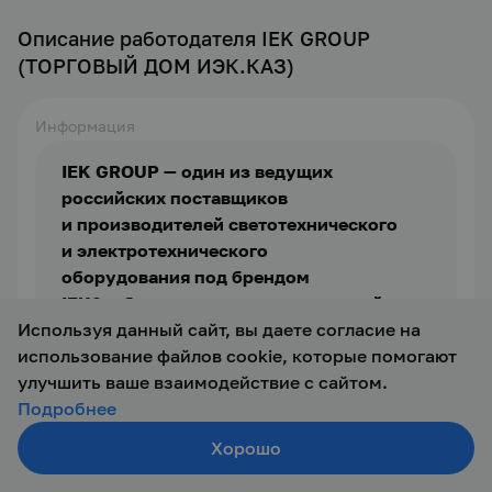
Описание работодателя IEK GROUP
(ТОРГОВЫЙ ДОМ ИЭК.КАЗ)
Информация
IEK GROUP — один из ведущих 
российских поставщиков 
и производителей светотехнического 
и электротехнического 
оборудования под брендом 
IEK®, оборудования промышленной 
Используя данный сайт, вы даете согласие на
автоматизации ONI® и продукции для IT 
использование файлов cookie, которые помогают
технологий ITK®.
Обладая современной научно-
улучшить ваше взаимодействие с сайтом.
Компания предлагает самый широкий 
производственной базой, компания 
Подробнее
ассортимент оборудования для 
в первую очередь инвестирует в развитие 
формирования комплексных решений 
производства на территории России 
Хорошо
Создать резюме
в сфере строительства, ЖКХ, 
и стремится максимально реализовать 
Поиск
Войти
транспорта, инфраструктуры, промышленности,
собственный производственный 