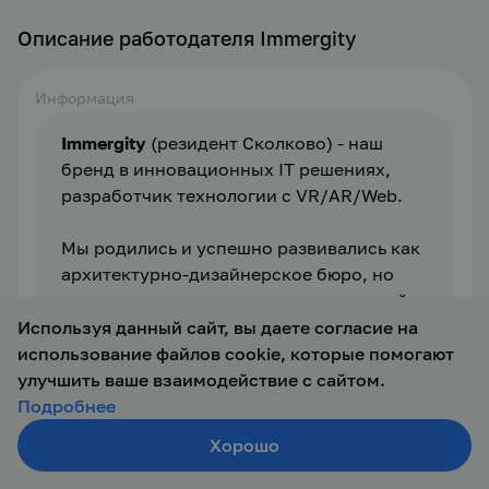
Описание работодателя Immergity
Информация
Immergity
 (резидент Сколково) - наш 
бренд в инновационных IT решениях, 
разработчик технологии с VR/AR/Web.
Мы родились и успешно развивались как 
архитектурно-дизайнерское бюро, но 
нам стало мало просто делать хороший 
дизайн интерьера в 3D и воплощать его в 
Используя данный сайт, вы даете согласие на
реальной жизни. Мы очень активно 
использование файлов cookie, которые помогают
работаем в сфере автоматизации 
улучшить ваше взаимодействие с сайтом.
процесса создания дизайна интерьеров 
Подробнее
для нужд компаний, занятых в 
Мы решаем амбициозную 
Хорошо
Создать резюме
строительстве, кредитовании, продаже и 
промышленную задачу
 – автоматический 
Поиск
Войти
обустройстве жилья.
дизайн интерьера с учетом 