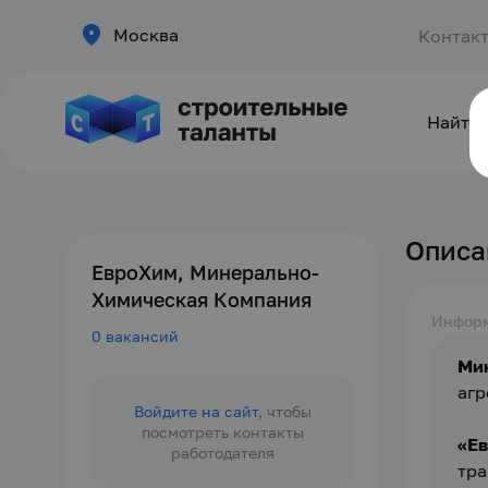
Москва
Контак
Найти 
Описа
ЕвроХим, Минерально-
Химическая Компания
Инфор
0 вакансий
Ми
агр
Войдите на сайт
, чтобы
посмотреть контакты
«Е
работодателя
тра