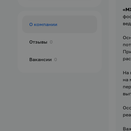
«М
фос
вед
О компании
Осн
Отзывы
0
пот
При
рас
Вакансии
0
На 
на 
пер
вып
Осо
реа
Важ