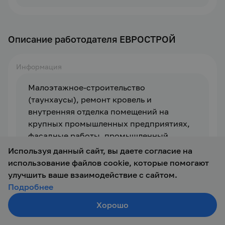
Описание работодателя ЕВРОСТРОЙ
Информация
Малоэтажное-строительство 
(таунхаусы), ремонт кровель и 
внутренняя отделка помещений на 
крупных промышленных предприятиях, 
фасадные работы, промышленный 
альпинизм, благоустройство территорий 
Используя данный сайт, вы даете согласие на
и асфальтирование.
использование файлов cookie, которые помогают
улучшить ваше взаимодействие с сайтом.
Подробнее
Отзывы
Хорошо
Создать резюме
Поиск
Войти