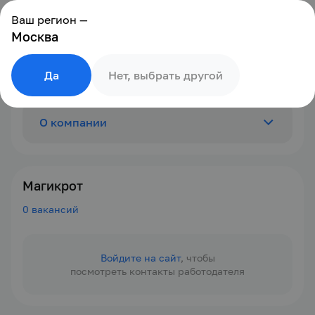
Ваш регион —
Москва
Да
Нет, выбрать другой
О компании
Отзывы
0
Магикрот
0 вакансий
Вакансии
0
Войдите на сайт
, чтобы
посмотреть контакты работодателя