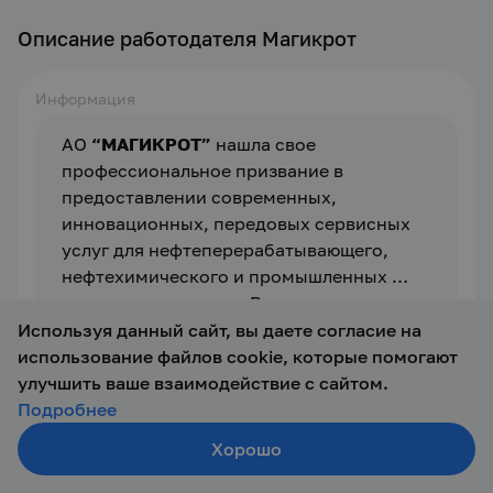
Описание работодателя Магикрот
Информация
АО 
“МАГИКРОТ”
 нашла свое 
профессиональное призвание в 
предоставлении современных, 
инновационных, передовых сервисных 
услуг для нефтеперерабатывающего, 
нефтехимического и промышленных 
секторов экономики России и странах-
СНГ.
 АО 
“МАГИКРОТ”
 было основано в 2007 
Используя данный сайт, вы даете согласие на
году группой Российских и зарубежных 
использование файлов cookie, которые помогают
предпринимателей, имеющих огромный 
улучшить ваше взаимодействие с сайтом.
опыт в нефтепереработке, 
Подробнее
нефтегазодобыче и нефтетрейдинге. 
Хорошо
Создать резюме
Этот положительный сплав опыта и 
Поиск
Войти
знания рынка являлся основой 