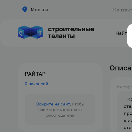
Москва
Контак
Найти 
Описа
РАЙТАР
0 вакансий
Инфор
   
Войдите на сайт
, чтобы
ста
посмотреть контакты
про
работодателя
шир
сте