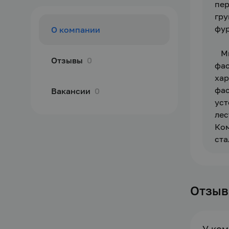
пер
гру
фур
О компании
   
Отзывы
0
фас
хар
фас
Вакансии
0
уст
лес
Ком
ста
Отзы