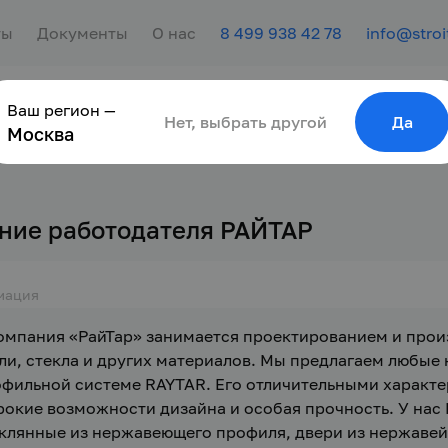
ты
Документы
О нас
8 499 938 42 78
info@stroi
Ваш регион —
сотрудника
Найти работу
Для молодёжи
Нет, выбрать другой
Да
Москва
ние работодателя РАЙТАР
мация
Компания «РайТар» занимается проектированием и про
ли, стекла и других материалов. Мы предлагаем любые
фильной системе RAYTAR. Его отличительными характе
окие возможности дизайна и особая прочность. У нас В
клянные из нержавеющего профиля, двери из нержавей