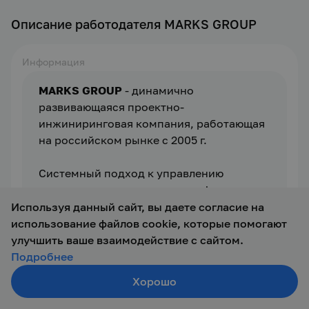
Описание работодателя MARKS GROUP
Информация
MARKS GROUP 
- динамично 
развивающаяся проектно-
инжиниринговая компания, работающая 
на российском рынке с 2005 г. 
Системный подход к управлению 
проектами, понимание специфики 
реализации проектов на территории РФ 
Используя данный сайт, вы даете согласие на
и профессиональная команда позволяют 
использование файлов cookie, которые помогают
нам воплощать в жизнь самые сложные 
улучшить ваше взаимодействие с сайтом.
проекты совместно с российскими и 
Подробнее
иностранными партнерами.
Хорошо
Создать резюме
Наша компания 
– это слаженная команда 
Поиск
Войти
высококвалифицированных, нацеленных 