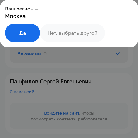
Ваш регион —
Москва
Да
Нет, выбрать другой
Вакансии
0
О компании
Панфилов Сергей Евгеньевич
0 вакансий
Отзывы
0
Войдите на сайт
, чтобы
посмотреть контакты работодателя