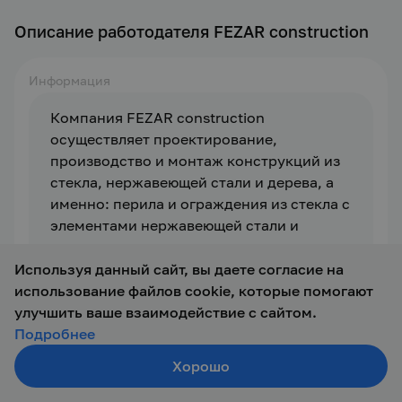
Описание работодателя FEZAR construction
Информация
Компания FEZAR construction 
осуществляет проектирование, 
производство и монтаж конструкций из 
стекла, нержавеющей стали и дерева, а 
именно: перила и ограждения из стекла с 
элементами нержавеющей стали и 
дерева, лестницы по индивидуальному 
проекту, козырьки и навесы, стеклянные 
Используя данный сайт, вы даете согласие на
перегородки, стеклянные полы, услуги 
использование файлов cookie, которые помогают
по облицовке нержавеющей сталью, а так 
улучшить ваше взаимодействие с сайтом.
же иные виды работ по индивидуальному 
Подробнее
проекту заказчика.
Хорошо
Создать резюме
Поиск
Войти