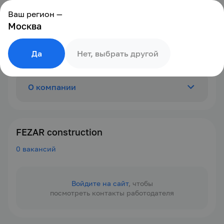
Ваш регион —
Москва
Да
Нет, выбрать другой
О компании
Отзывы
0
FEZAR construction
0 вакансий
Вакансии
0
Войдите на сайт
, чтобы
посмотреть контакты работодателя