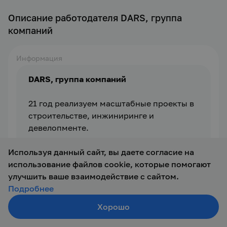
Описание работодателя DARS, группа
компаний
Информация
DARS, группа компаний 
21 год реализуем масштабные проекты в 
строительстве, инжиниринге и 
девелопменте.
Используя данный сайт, вы даете согласие на
Построено более 1 000 000 кв.м. 
использование файлов cookie, которые помогают
недвижимости, в этом числе такие 
улучшить ваше взаимодействие с сайтом.
высокотехнологичные и сложные 
Подробнее
проекты как 4 московский аэропорт 
«Жуковский» и аэропорт Саранск. 
Хорошо
Создать резюме
Работаем cиностранными партнерами и 
Поиск
Войти
заказчиками. В числе девелоперских 