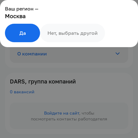
Ваш регион —
Москва
Да
Нет, выбрать другой
О компании
Отзывы
0
DARS, группа компаний
0 вакансий
Вакансии
0
Войдите на сайт
, чтобы
посмотреть контакты работодателя