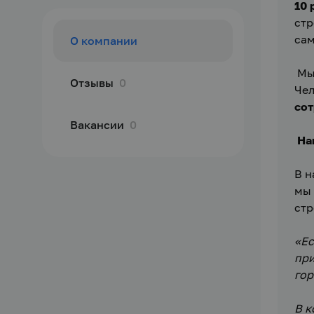
10 
стр
сам
О компании
 Мы
Отзывы
0
Чел
сот
Вакансии
0
 На
В н
мы 
стр
«Ес
при
гор
В к