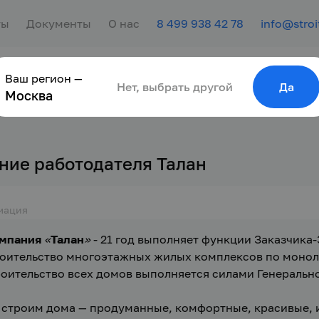
ты
Документы
О нас
8 499 938 42 78
info@stroi
Ваш регион —
сотрудника
Найти работу
Для молодёжи
Нет, выбрать другой
Да
Москва
ние работодателя Талан
мация
мпания 
«
Талан
» 
- 21 год выполняет функции Заказчика
оительство многоэтажных жилых комплексов по моноли
оительство всех домов выполняется силами Генеральн
строим дома — продуманные, комфортные, красивые, и