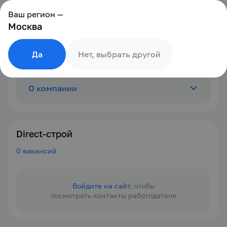
Ваш регион —
Москва
Да
Нет, выбрать другой
О компании
Отзывы
0
Direct-строй
0 вакансий
Вакансии
0
Войдите на сайт
, чтобы
посмотреть контакты работодателя