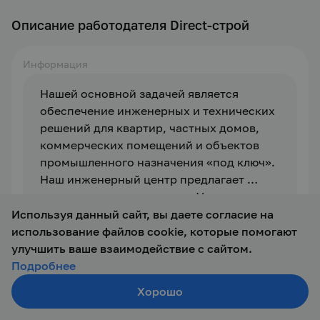
Описание работодателя Direct-строй
Информация
Нашей основной задачей является 
обеспечение инженерных и технических 
решений для квартир, частных домов, 
коммерческих помещений и объектов 
промышленного назначения «под ключ». 
Наш инженерный центр предлагает 
лучшие решения на рынке. У нас 
функционирует собственный проектный 
Потенциал и опыт нашей компании 
Используя данный сайт, вы даете согласие на
отдел, который отвечает за надежность и 
позволяет успешно внедрять 
использование файлов cookie, которые помогают
соответствие требованиям и условиям 
инженерные решения в сфере отопления, 
улучшить ваше взаимодействие с сайтом.
проектов по монтажу систем 
вентиляции и кондиционирования на 
Подробнее
кондиционирования, вентиляции и 
любых объектах гражданского и 
Хорошо
Создать резюме
отопления. Мы всегда готовы 
промышленного назначения. За плечами 
Поиск
Войти
предоставить вам детальные расчеты 
наших специалистов большое количество 