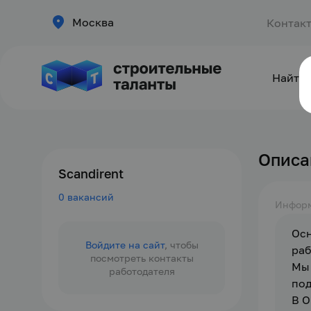
Москва
Контак
Найти 
Описа
Scandirent
0 вакансий
Инфор
Осн
Войдите на сайт
, чтобы
раб
посмотреть контакты
Мы 
работодателя
под
В О