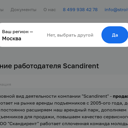
ты
Документы
О нас
8 499 938 42 78
info@stroi
Ваш регион —
сотрудника
Найти работу
Для молодёжи
Нет, выбрать другой
Да
Москва
ние работодателя Scandirent
мация
овной вид деятельности компании "Scandirent" - 
прода
отает на рынке аренды подъемников с 2005-ого года, д
постоянно расширяем наш арендный парк, дополняем 
ъемников для продажи, повышаем качество сервисног
ОО "Скандирент" работает сплоченная команда молод