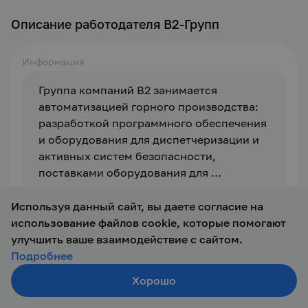
Описание работодателя В2-Групп
Информация
Группа компаний В2 занимается 
автоматизацией горного производства: 
разработкой программного обеспечения 
и оборудования для диспетчеризации и 
активных систем безопасности, 
поставками оборудования для 
диспетчеризации горного транспорта, 
внедрением и сопровождением проектов 
Важным направлением является 
Используя данный сайт, вы даете согласие на
по комплексному управлению 
создание программного обеспечения и 
использование файлов cookie, которые помогают
горнотранспортным комплексом, систем 
бортового оборудования для систем 
улучшить ваше взаимодействие с сайтом.
управления производственным 
диспетчеризации горнодобывающих 
Подробнее
надзором и промышленной 
предприятий, наша компания является 
Хорошо
Создать резюме
безопасности.
резидентом фонда Сколково и 
Поиск
Войти
занимается разработкой системы 