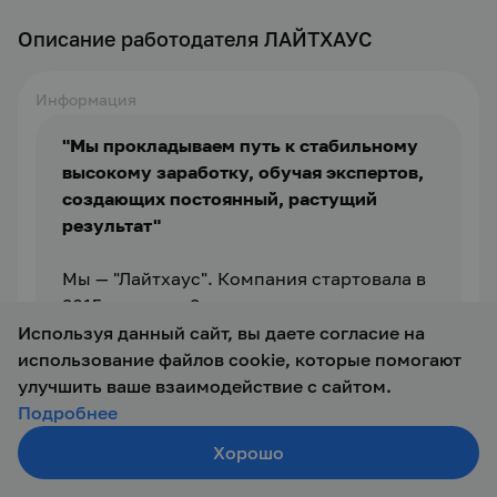
Описание работодателя ЛАЙТХАУС
Информация
"Мы прокладываем путь к стабильному 
высокому заработку, обучая экспертов, 
создающих постоянный, растущий 
результат"
Мы — "Лайтхаус". Компания стартовала в 
2015 году и за 9 лет мы 
собрали 
команду
профессионалов
 (более
Используя данный сайт, вы даете согласие на
 100 экспертов в сфере недвижимости), 
использование файлов cookie, которые помогают
создали 
самую большую
 партнерскую 
улучшить ваше взаимодействие с сайтом.
сеть в России, регулярно 
Подробнее
забираем 
первые места
 по продажам на 
Хорошо
Создать резюме
старте крупных проектов (Догма, 
Наши клиенты
 — инвесторы, семьи, люди 
Поиск
Войти
Неометрия, ССК, ГК "Точно", Семья и 
– мечтающие жить под южным солнцем в 