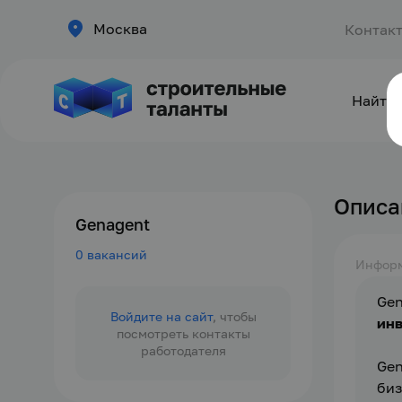
Москва
Контак
Найти 
Описа
Genagent
0 вакансий
Инфор
Gen
Войдите на сайт
, чтобы
инв
посмотреть контакты
работодателя
Gen
биз