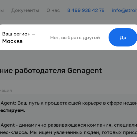
ты
Документы
О нас
8 499 938 42 78
info@stroi
Ваш регион —
сотрудника
Найти работу
Для молодёжи
Нет, выбрать другой
Да
Москва
ние работодателя Genagent
мация
Agent: Ваш путь к процветающей карьере в сфере недв
естируем.
Agent - динамично развивающаяся компания, специали
нес-класса. Мы ищем увлеченных людей, готовых прис