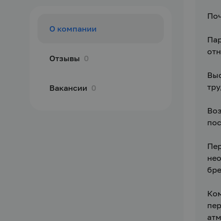
Поч
О компании
Пар
отн
Отзывы
0
Выс
тру
Вакансии
0
Воз
пос
Пер
нео
бре
Ком
пер
атм