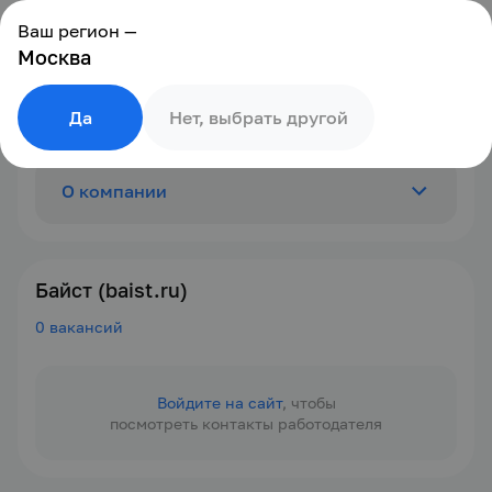
Ваш регион —
Москва
Да
Нет, выбрать другой
О компании
Отзывы
0
Байст (baist.ru)
0 вакансий
Вакансии
0
Войдите на сайт
, чтобы
посмотреть контакты работодателя