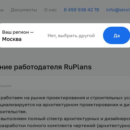
ты
Документы
О нас
8 499 938 42 78
info@stroi
Ваш регион —
сотрудника
Найти работу
Для молодёжи
Нет, выбрать другой
Да
Москва
ние работодателя RuPlans
мация
работаем на рынке проектирования и строительных усл
циализируется на архитектурном проектировании и ди
оительстве.
выполняем полный спектр архитектурных и дизайнерски
разработки полного комплекта чертежей (архитектурно