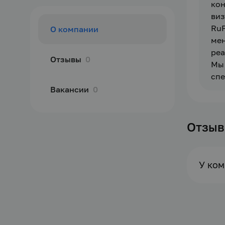
кон
виз
RuP
О компании
мен
реа
Отзывы
0
Мы 
спе
Вакансии
0
Отзы
У ком