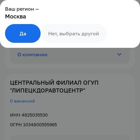
Ваш регион —
Москва
Да
Нет, выбрать другой
О компании
Отзывы
0
ЦЕНТРАЛЬНЫЙ ФИЛИАЛ ОГУП
"ЛИПЕЦКДОРАВТОЦЕНТР"
Вакансии
0
0 вакансий
ИНН 4825035530
ОГРН 1034800555965