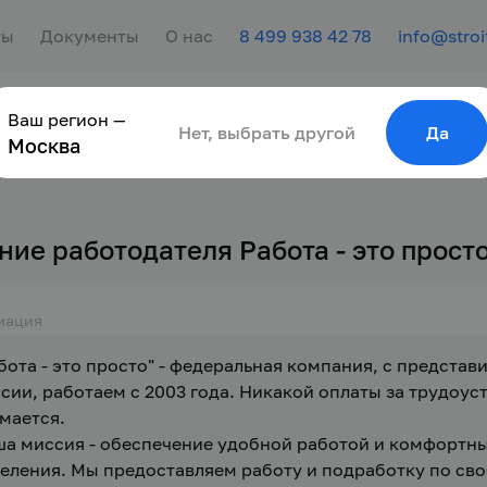
ты
Документы
О нас
8 499 938 42 78
info@stroi
Ваш регион —
сотрудника
Найти работу
Для молодёжи
Нет, выбрать другой
Да
Москва
ние работодателя Работа - это прост
мация
бота - это просто" - федеральная компания, с представи
сии, работаем с 2003 года. Никакой оплаты за трудоус
мается.

а миссия - обеспечение удобной работой и комфортны
еления. Мы предоставляем работу и подработку по сво