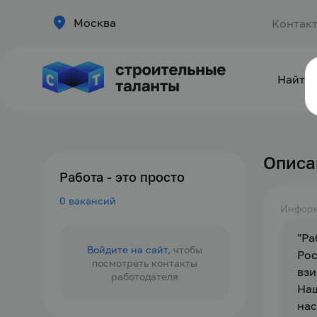
Москва
Контак
Найти 
Описа
Работа - это просто
0 вакансий
Инфор
"Ра
Войдите на сайт
, чтобы
Рос
посмотреть контакты
взи
работодателя
Наш
нас