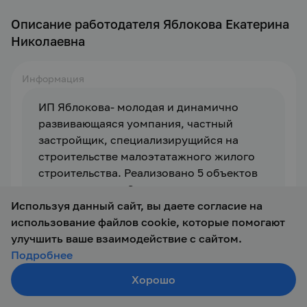
Описание работодателя Яблокова Екатерина
Николаевна
Информация
ИП Яблокова- молодая и динамично 
развивающаяся уомпания, частный 
застройщик, специализирущийся на 
строительстве малоэтатажного жилого 
строительства. Реализовано 5 объектов 
недвижимости. Строительство всех 
Используя данный сайт, вы даете согласие на
объектов под ключ от нулевого цикла до 
использование файлов cookie, которые помогают
финишной отделки.
улучшить ваше взаимодействие с сайтом.
Подробнее
С 2023 года план строительства и ввода в 
эсплуатацию: по 3- 4 объекта в год с 
Хорошо
Создать резюме
ежегодным увеличением.
Поиск
Войти