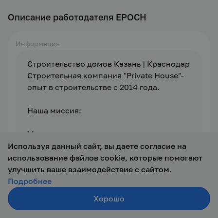
Описание работодателя EPOCH
Информация
Строительство домов Казань | Краснодар
Строительная компания "Private House"-
опыт в строительстве с 2014 года.
Наша миссия:
Мы строим на поколения, меняя 
пространство вокруг нас делая его 
Используя данный сайт, вы даете согласие на
комфортнее и уютнее, где люди 
использование файлов cookie, которые помогают
воплощают в жизнь любые собственные 
улучшить ваше взаимодействие с сайтом.
мечты.
Подробнее
Хорошо
Создать резюме
-Строим кирпичные дома в Казани, 
Развернуть
Поиск
Войти
Татарстане, Краснодару.