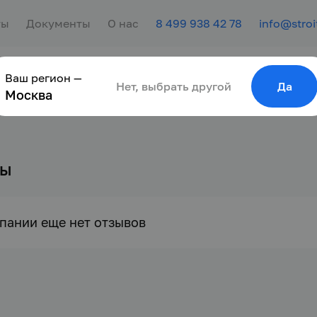
ты
Документы
О нас
8 499 938 42 78
info@stroi
Ваш регион —
сотрудника
Найти работу
Для молодёжи
Нет, выбрать другой
Да
Москва
вы
пании еще нет отзывов