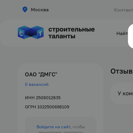
Москва
Контак
Найти 
Отзы
ОАО "ДМГС"
0 вакансий
У ком
ИНН 2508012835
ОГРН 1022500698109
Войдите на сайт
, чтобы
посмотреть контакты