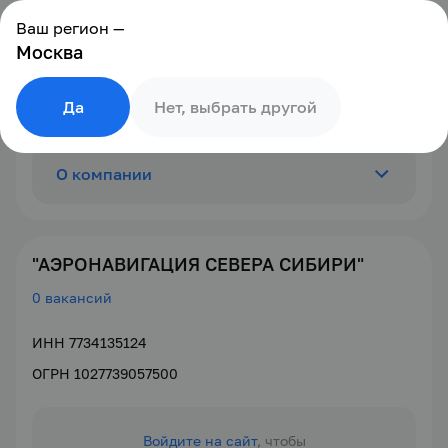
Ваш регион —
Москва
Да
Нет, выбрать другой
О компании
Отзывы
0
"АЭРОНАВИГАЦИЯ СЕВЕРА СИБИРИ"
0 вакансий
Вакансии
0
ИНН 7734135124
ОГРН 1027739057500
Войдите на сайт
, чтобы